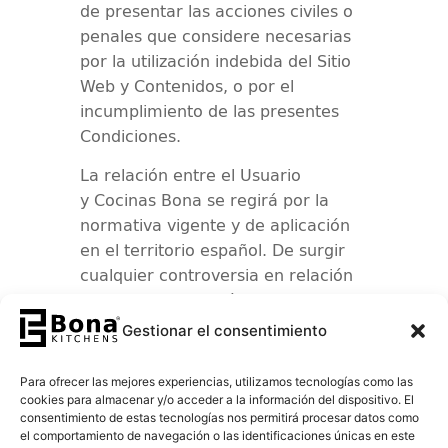
de presentar las acciones civiles o
penales que considere necesarias
por la utilización indebida del Sitio
Web y Contenidos, o por el
incumplimiento de las presentes
Condiciones.
La relación entre el Usuario
y
Cocinas Bona
se regirá por la
normativa vigente y de aplicación
en el territorio español. De surgir
cualquier controversia en relación
con la interpretación y/o a la
aplicación de estas Condiciones las
Gestionar el consentimiento
partes someterán sus conflictos a
la jurisdicción ordinaria
Para ofrecer las mejores experiencias, utilizamos tecnologías como las
sometiéndose a los jueces y
cookies para almacenar y/o acceder a la información del dispositivo. El
consentimiento de estas tecnologías nos permitirá procesar datos como
tribunales que correspondan
el comportamiento de navegación o las identificaciones únicas en este