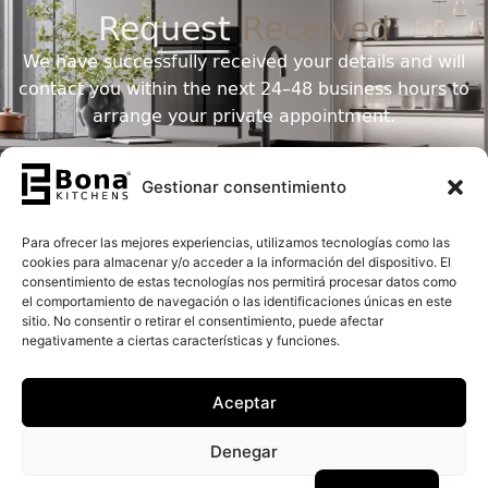
Request
Received
We have successfully received your details and will
contact you within the next 24–48 business hours to
arrange your private appointment.
Gestionar consentimiento
Para ofrecer las mejores experiencias, utilizamos tecnologías como las
cookies para almacenar y/o acceder a la información del dispositivo. El
consentimiento de estas tecnologías nos permitirá procesar datos como
el comportamiento de navegación o las identificaciones únicas en este
sitio. No consentir o retirar el consentimiento, puede afectar
negativamente a ciertas características y funciones.
Aceptar
Denegar
Spanish